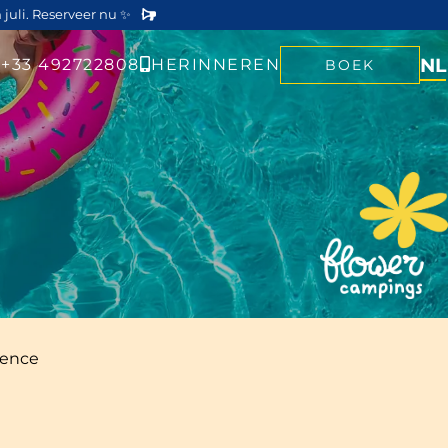
 juli. Reserveer nu ✨
NL
+33 492722808
HERINNEREN
BOEK
vence