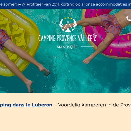
ze zomer! ☀️ 🎉 Profiteer van 20% korting op al onze accommodaties in
ing dans le Luberon
Voordelig kamperen in de Pro