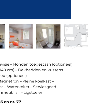
levisie – Honden toegestaan (optioneel)
d (140 cm) – Dekbedden en kussens
ed (optioneel)
agnetron – Kleine koelkast –
aat – Waterkoker – Serviesgoed
inmeubilair – Ligstoelen
66 en nr. 77