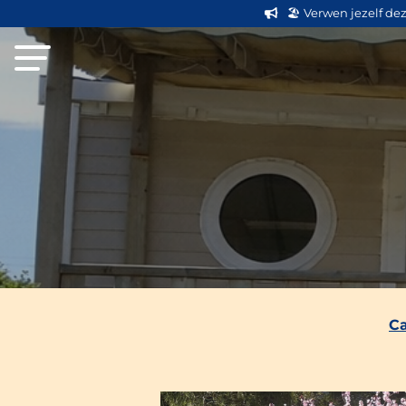
🏖️ Verwen jezelf de
Ca