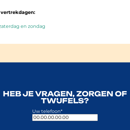
 vertrekdagen:
zaterdag en zondag
HEB JE VRAGEN, ZORGEN OF
TWIJFELS?
Uw telefoon
*