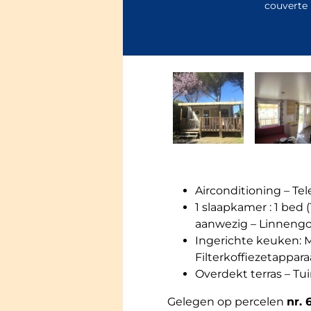
couverte
Airconditioning – Te
1 slaapkamer : 1 be
aanwezig – Linnengo
Ingerichte keuken: M
Filterkoffiezetappar
Overdekt terras – Tu
Gelegen op percelen
nr. 