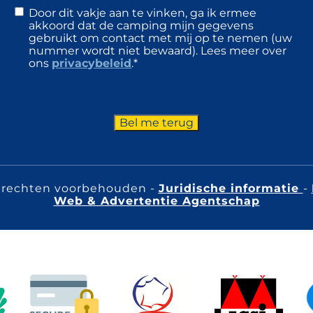
R
Door dit vakje aan te vinken, ga ik ermee
G
akkoord dat de camping mijn gegevens
P
gebruikt om contact met mij op te nemen (uw
D
nummer wordt niet bewaard). Lees meer over
*
ons
privacybeleid
.
*
C
A
P
T
C
H
A
e rechten voorbehouden -
Juridische informatie
-
Web & Advertentie Agentschap