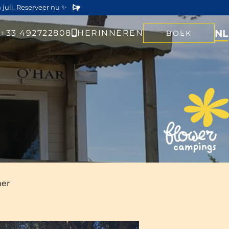
 juli. Reserveer nu ✨
NL
+33 492722808
HERINNEREN
BOEK
mer