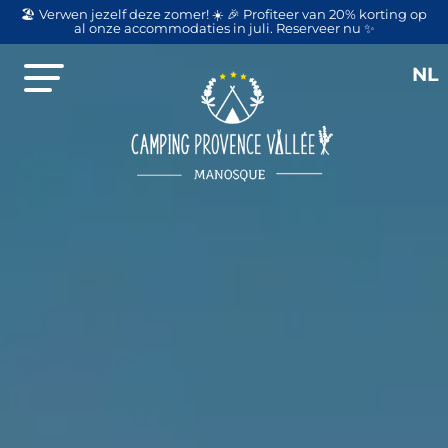
🏖️ Verwen jezelf deze zomer! ☀️ 🎉 Profiteer van 20% korting op
al onze accommodaties in juli. Reserveer nu ✨
NL